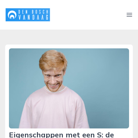
denboschvandaag.nl
Ope
Eigenschappen met een S: de