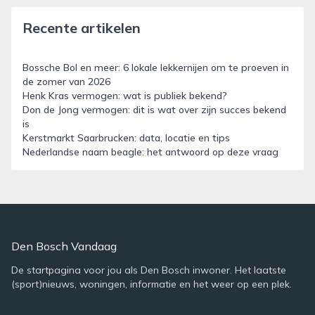
Recente artikelen
Bossche Bol en meer: 6 lokale lekkernijen om te proeven in
de zomer van 2026
Henk Kras vermogen: wat is publiek bekend?
Don de Jong vermogen: dit is wat over zijn succes bekend
is
Kerstmarkt Saarbrucken: data, locatie en tips
Nederlandse naam beagle: het antwoord op deze vraag
Den Bosch Vandaag
De startpagina voor jou als Den Bosch inwoner. Het laatste
(sport)nieuws, woningen, informatie en het weer op een plek.