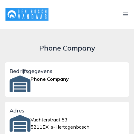
denboschvandaag.nl
Ope
Phone Company
Bedrijfsgegevens
Phone Company
Adres
Vughterstraat 53
5211EX 's-Hertogenbosch