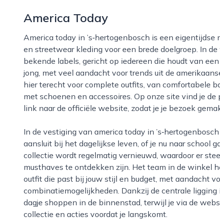
America Today
America today in ’s‑hertogenbosch is een eigentijdse modezaak met een duidelijke focus op casual
en streetwear kleding voor een brede doelgroep. In de
bekende labels, gericht op iedereen die houdt van een re
jong, met veel aandacht voor trends uit de amerikaans
hier terecht voor complete outfits, van comfortabele 
met schoenen en accessoires. Op onze site vind je de p
link naar de officiële website, zodat je je bezoek gema
In de vestiging van america today in ’s‑hertogenbosch ligt de nadruk op draagbare mode die goed
aansluit bij het dagelijkse leven, of je nu naar school g
collectie wordt regelmatig vernieuwd, waardoor er s
musthaves te ontdekken zijn. Het team in de winkel he
outfit die past bij jouw stijl en budget, met aandacht 
combinatiemogelijkheden. Dankzij de centrale ligging
dagje shoppen in de binnenstad, terwijl je via de webs
collectie en acties voordat je langskomt.