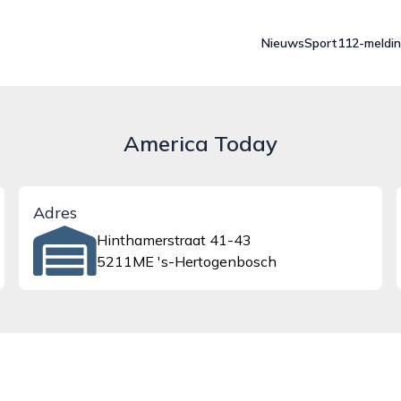
Nieuws
Sport
112-meldi
America Today
Adres
Hinthamerstraat 41-43
5211ME 's-Hertogenbosch