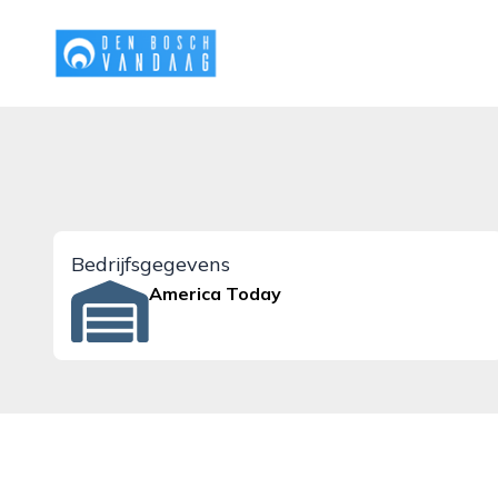
denboschvandaag.nl
Bedrijfsgegevens
America Today