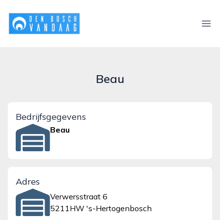
denboschvandaag.nl
Ope
Beau
Bedrijfsgegevens
Beau
Adres
Verwersstraat 6
5211HW 's-Hertogenbosch