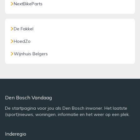
NextBikeParts
De Fakkel
HoedZo
Wijnhuis Belgers
Den Bosch Vandaag
De startpagina voor jou als Den Bosch inwoner. Het laatste
(sport)nieuws, woningen, informatie en het weer op een plek.
Inderegio