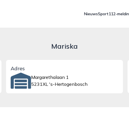
Nieuws
Sport
112-meldi
Mariska
Adres
Margarethalaan 1
5231XL 's-Hertogenbosch