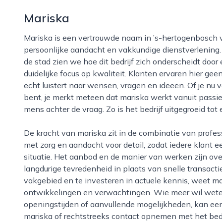
Mariska
Mariska is een vertrouwde naam in ’s-hertogenbosch voor iedereen die waarde hecht aan
persoonlijke aandacht en vakkundige dienstverlening. 
de stad zien we hoe dit bedrijf zich onderscheidt doo
duidelijke focus op kwaliteit. Klanten ervaren hier g
echt luistert naar wensen, vragen en ideeën. Of je nu v
bent, je merkt meteen dat mariska werkt vanuit passie
mens achter de vraag. Zo is het bedrijf uitgegroeid tot
De kracht van mariska zit in de combinatie van professionaliteit en huiselijke sfeer. Er wordt gewerkt
met zorg en aandacht voor detail, zodat iedere klant een
situatie. Het aanbod en de manier van werken zijn over
langdurige tevredenheid in plaats van snelle transacties
vakgebied en te investeren in actuele kennis, weet ma
ontwikkelingen en verwachtingen. Wie meer wil weten
openingstijden of aanvullende mogelijkheden, kan een
mariska of rechtstreeks contact opnemen met het bedr