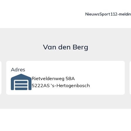
Nieuws
Sport
112-meldi
Van den Berg
Adres
Rietveldenweg 58A
5222AS 's-Hertogenbosch