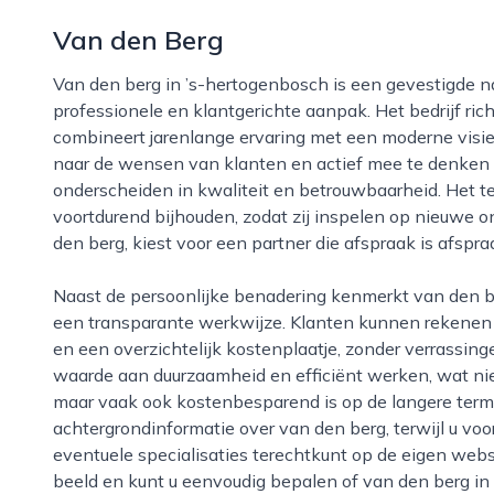
Van den Berg
Van den berg in ’s-hertogenbosch is een gevestigde naam in de regio en staat bekend om zijn
professionele en klantgerichte aanpak. Het bedrijf rich
combineert jarenlange ervaring met een moderne visie 
naar de wensen van klanten en actief mee te denken i
onderscheiden in kwaliteit en betrouwbaarheid. Het 
voortdurend bijhouden, zodat zij inspelen op nieuwe o
den berg, kiest voor een partner die afspraak is afspr
Naast de persoonlijke benadering kenmerkt van den berg zich door een brede dienstverlening en
een transparante werkwijze. Klanten kunnen rekenen 
en een overzichtelijk kostenplaatje, zonder verrassinge
waarde aan duurzaamheid en efficiënt werken, wat niet
maar vaak ook kostenbesparend is op de langere termi
achtergrondinformatie over van den berg, terwijl u vo
eventuele specialisaties terechtkunt op de eigen websit
beeld en kunt u eenvoudig bepalen of van den berg in