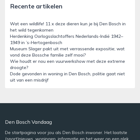
Recente artikelen
Wat een wildlife! 11 x deze dieren kun je bij Den Bosch in
het wild tegenkomen
Herdenking Oorlogsslachtoffers Nederlands-Indië 1942–
1949 in ’s-Hertogenbosch
Museum Slager pakt uit met verrassende expositie; wat
vond deze Bossche familie zelf mooi?
Wie houdt er nou een vuurwerkshow met deze extreme
droogte?
Dode gevonden in woning in Den Bosch, politie gaat niet
uit van een misdrijf
Den Bosch Vandaag
De startpagina voor jou als Den Bosch inwoner. Het laatste
(sport)nieuws, woningen, informatie en het weer op een plek.