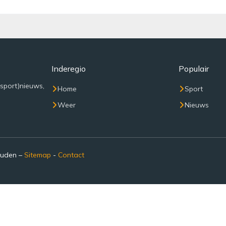
Inderegio
Populair
(sport)nieuws,
Home
Sport
Weer
Nieuws
ouden –
Sitemap
-
Contact