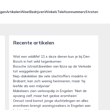
ngen
Artikelen
Weer
Bedrijven
Winkels
Telefoonnummers
Straten
Recente artikelen
Wat een wildlife! 11 x deze dieren kun je bij Den
Bosch in het wild tegenkomen
Bossche (straat)beelden van Ibiza op de Verkade
tot waggelende ganzen
Nep-dakdekker die vele slachtoffers maakte in
Brabant, kan zich weinig herinneren, maar ‘hij
leefde als een miljonair’
Makelaars zien verkoopdip in Engelen: ‘Niet de
opvang zelf, maar het gedoe eromheen’
Onrust rond komst jonge vluchtelingen en alles
eromheen brengt woningzoekers in Engelen aan