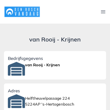
denboschvandaag.nl
Ope
van Rooij - Krijnen
Bedrijfsgegevens
van Rooij - Krijnen
Adres
Helftheuvelpassage 224
5224AP 's-Hertogenbosch