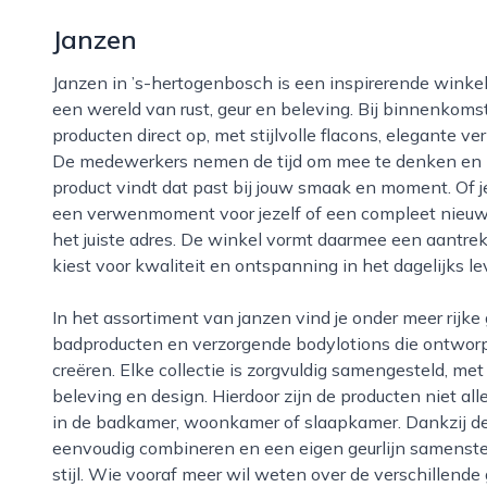
Janzen
Janzen in ’s-hertogenbosch is een inspirerende winkel waar je meteen wordt ondergedompeld in
een wereld van rust, geur en beleving. Bij binnenkomst
producten direct op, met stijlvolle flacons, elegante 
De medewerkers nemen de tijd om mee te denken en pa
product vindt dat past bij jouw smaak en moment. Of j
een verwenmoment voor jezelf of een compleet nieuwe 
het juiste adres. De winkel vormt daarmee een aantre
kiest voor kwaliteit en ontspanning in het dagelijks le
In het assortiment van janzen vind je onder meer rijke geurstokjes, verfijnde parfums, luxe douche- en
badproducten en verzorgende bodylotions die ontworpe
creëren. Elke collectie is zorgvuldig samengesteld, met
beleving en design. Hierdoor zijn de producten niet all
in de badkamer, woonkamer of slaapkamer. Dankzij de 
eenvoudig combineren en een eigen geurlijn samenstelle
stijl. Wie vooraf meer wil weten over de verschillend