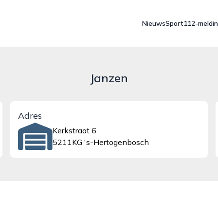
Nieuws
Sport
112-meldi
Janzen
Adres
Kerkstraat 6
5211KG 's-Hertogenbosch