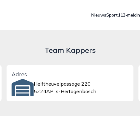
Nieuws
Sport
112-meldi
Team Kappers
Adres
Helftheuvelpassage 220
5224AP 's-Hertogenbosch