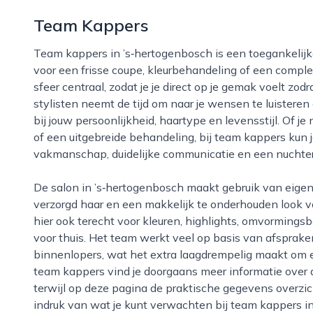
Team Kappers
Team kappers in ’s‑hertogenbosch is een toegankelijke en moderne kapsalon waar je terechtkunt
voor een frisse coupe, kleurbehandeling of een complet
sfeer centraal, zodat je je direct op je gemak voelt zo
stylisten neemt de tijd om naar je wensen te luistere
bij jouw persoonlijkheid, haartype en levensstijl. Of j
of een uitgebreide behandeling, bij team kappers kun
vakmanschap, duidelijke communicatie en een nuchte
De salon in ’s‑hertogenbosch maakt gebruik van eigentijdse technieken en producten, waarbij
verzorgd haar en een makkelijk te onderhouden look v
hier ook terecht voor kleuren, highlights, omvorming
voor thuis. Het team werkt veel op basis van afsprake
binnenlopers, wat het extra laagdrempelig maakt om 
team kappers vind je doorgaans meer informatie over d
terwijl op deze pagina de praktische gegevens overzichte
indruk van wat je kunt verwachten bij team kappers i