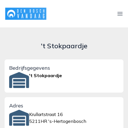
denboschvandaag.nl
Ope
't Stokpaardje
Bedrijfsgegevens
't Stokpaardje
Adres
Krullartstraat 16
5211HR 's-Hertogenbosch