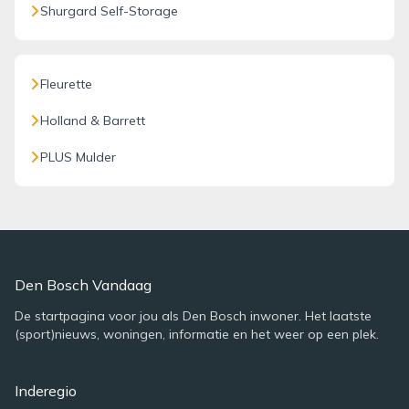
Shurgard Self-Storage
Fleurette
Holland & Barrett
PLUS Mulder
Den Bosch Vandaag
De startpagina voor jou als Den Bosch inwoner. Het laatste
(sport)nieuws, woningen, informatie en het weer op een plek.
Inderegio