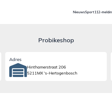
Nieuws
Sport
112-meldi
Probikeshop
Adres
Hinthamerstraat 206
5211MX 's-Hertogenbosch