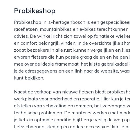
Probikeshop
Probikeshop in ’s-hertogenbosch is een gespecialiseerde fietsenwinkel waar liefhebbers van
racefietsen, mountainbikes en e-bikes terechtkunnen 
advies. De winkel richt zich zowel op fanatieke wielren
en comfort belangrijk vinden. In de overzichtelijke sh
zodat bezoekers in alle rust kunnen vergelijken en ki
ervaren fietsers die hun passie graag delen en helpen 
mee over de ideale framemaat, het juiste gebruiksdoe
je de adresgegevens en een link naar de website, waar
kunt bekijken.
Naast de verkoop van nieuwe fietsen biedt probikeshop in ’s-hertogenbosch ook een professionele
werkplaats voor onderhoud en reparatie. Hier kun je te
afstellen van schakeling en remmen, het vervangen v
technische problemen. De monteurs werken met modern
je fiets in optimale conditie blijft en je veilig de weg 
fietsschoenen, kleding en andere accessoires kun je b