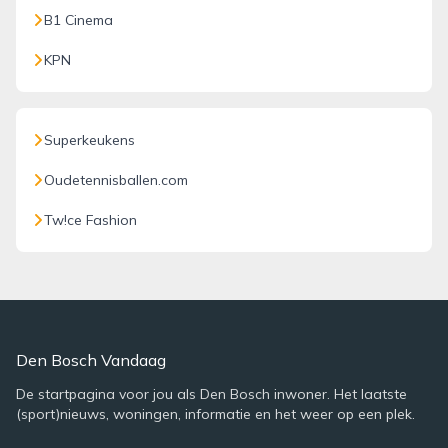
B1 Cinema
KPN
Superkeukens
Oudetennisballen.com
Tw!ce Fashion
Den Bosch Vandaag
De startpagina voor jou als Den Bosch inwoner. Het laatste
(sport)nieuws, woningen, informatie en het weer op een plek.