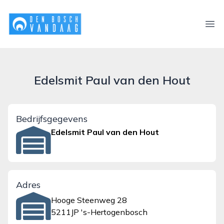
denboschvandaag.nl
Ope
Edelsmit Paul van den Hout
Bedrijfsgegevens
Edelsmit Paul van den Hout
Adres
Hooge Steenweg 28
5211JP 's-Hertogenbosch