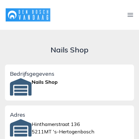
denboschvandaag.nl
Ope
Nails Shop
Bedrijfsgegevens
Nails Shop
Adres
Hinthamerstraat 136
5211MT 's-Hertogenbosch