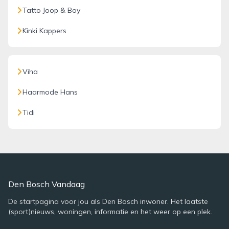
Tatto Joop & Boy
Kinki Kappers
Viha
Haarmode Hans
Tidi
Den Bosch Vandaag
De startpagina voor jou als Den Bosch inwoner. Het laatste
(sport)nieuws, woningen, informatie en het weer op een plek.