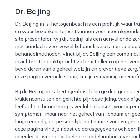
Dr. Beijing
Dr. Beijing in ’s-hertogenbosch is een praktijk waar traditionele chinese geneeskunde centraal staat
en waar bezoekers terechtkunnen voor uiteenlopende
site presenteren wij dit bedrijf als een aanvullende zo
met aandacht voor zowel lichamelijke als mentale bala
behandelmethoden, vindt bij dr. Beijing een combinat
inzichten. De praktijk richt zich niet alleen op het v
bevorderen van algeheel welzijn en preventieve zorg.
deze pagina vermeld staan, kun je eenvoudig meer inf
Bij dr. Beijing in ’s-hertogenbosch kun je doorgaans terecht voor behandelingen zoals acupunctuur,
kruidenconsulten en gerichte pijnbestrijding, vaak a
leefstijl. De benadering is veelal holistisch, waarbij e
symptomen, maar naar het geheel van lichaam en geest.
laagdrempelig en persoonlijk, met ruimte voor vragen 
deze pagina vind je naast de adresgegevens ook een lin
meer leest over het actuele behandelaanbod, eventuel