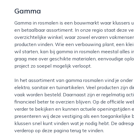
Gamma
Gamma in rosmalen is een bouwmarkt waar klussers uit de hele regio terecht kunnen voor een breed
en betaalbaar assortiment. In onze regio staat deze v
overzichtelijke winkel, waar zowel ervaren vakmense
producten vinden. Wie een verbouwing plant, een klein
wil starten, kan bij gamma in rosmalen meestal alles
graag mee over geschikte materialen, eenvoudige oplo
project zo soepel mogelijk verloopt.
In het assortiment van gamma rosmalen vind je onder andere bouwmaterialen, verf, gereedschap,
elektra, sanitair en tuinartikelen. Veel producten zijn 
vaak worden besteld. Daarnaast zijn er regelmatig act
financieel beter te overzien blijven. Op de officiële 
verder te bekijken en kunnen actuele openingstijden 
presenteren wij deze vestiging als een toegankelijke 
klussen snel kunt vinden wat je nodig hebt. De adresg
verderop op deze pagina terug te vinden.