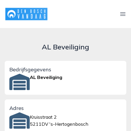
denboschvandaag.nl
Ope
AL Beveiliging
Bedrijfsgegevens
AL Beveiliging
Adres
Kruisstraat 2
5211DV 's-Hertogenbosch