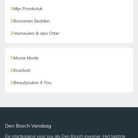
Mijn Pronkstuk
Boonman Bedden
Vermeulen & den Otter
Mooie Mode
Kruidvat
Beautysalon 4 You
Den Bosch Vandaag
De startpagina voor jou als Den Bosch inwoner. Het laatste