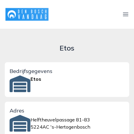
denboschvandaag.nl
Ope
Etos
Bedrijfsgegevens
Etos
Adres
Helftheuvelpassage 81-83
5224AC 's-Hertogenbosch