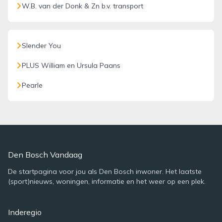
W.B. van der Donk & Zn b.v. transport
Slender You
PLUS William en Ursula Paans
Pearle
Den Bosch Vandaag
De startpagina voor jou als Den Bosch inwoner. Het laatste
(sport)nieuws, woningen, informatie en het weer op een plek.
Inderegio