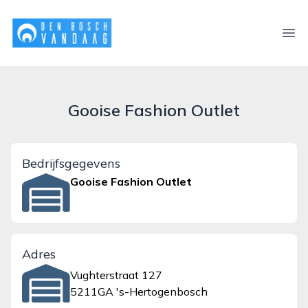
denboschvandaag.nl
Ope
Gooise Fashion Outlet
Bedrijfsgegevens
Gooise Fashion Outlet
Adres
Vughterstraat 127
5211GA 's-Hertogenbosch