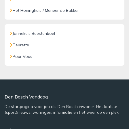
Het Honinghuis / Meneer de Bakker
Janneke's Beestenboel
Fleurette
Pour Vous
Den Bosch Vandaag
De startpagina voor jou als Den Bosch inwoner. Het laatste
(sport)nieuws, woningen, informatie en het weer op een plek.