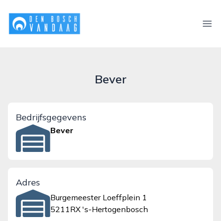
denboschvandaag.nl
Ope
Bever
Bedrijfsgegevens
Bever
Adres
Burgemeester Loeffplein 1
5211RX 's-Hertogenbosch