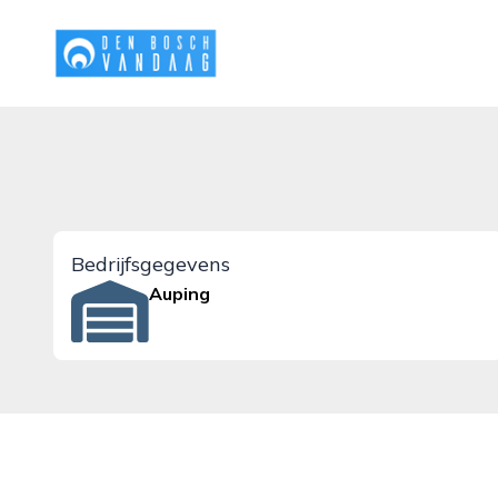
denboschvandaag.nl
Bedrijfsgegevens
Auping