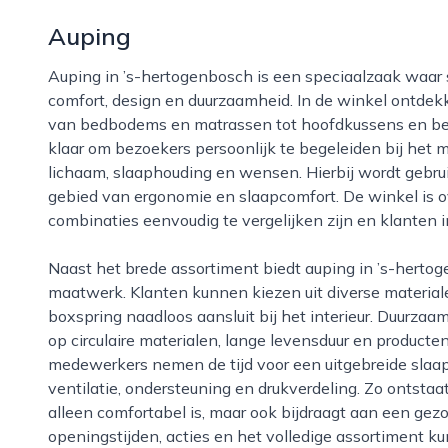
Auping
Auping in ’s-hertogenbosch is een speciaalzaak waar slapen centraal staat, met aandacht voor
comfort, design en duurzaamheid. In de winkel ontde
van bedbodems en matrassen tot hoofdkussens en be
klaar om bezoekers persoonlijk te begeleiden bij het 
lichaam, slaaphouding en wensen. Hierbij wordt gebr
gebied van ergonomie en slaapcomfort. De winkel is ove
combinaties eenvoudig te vergelijken zijn en klanten in
Naast het brede assortiment biedt auping in ’s-hertogenbosch uitgebreide mogelijkheden voor
maatwerk. Klanten kunnen kiezen uit diverse materialen
boxspring naadloos aansluit bij het interieur. Duurzaam
op circulaire materialen, lange levensduur en producten
medewerkers nemen de tijd voor een uitgebreide slaa
ventilatie, ondersteuning en drukverdeling. Zo ontstaa
alleen comfortabel is, maar ook bijdraagt aan een gezo
openingstijden, acties en het volledige assortiment k