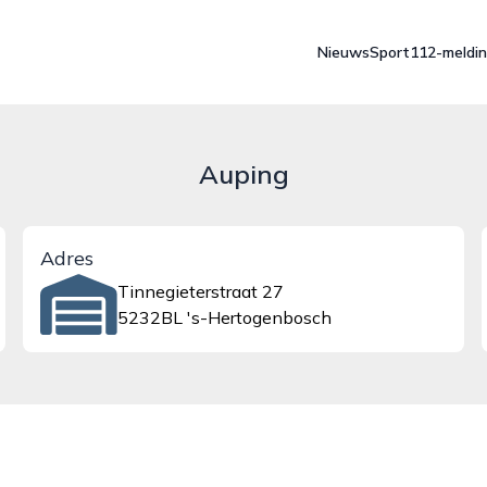
Nieuws
Sport
112-meldi
Auping
Adres
Tinnegieterstraat 27
5232BL 's-Hertogenbosch