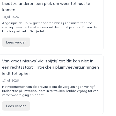
biedt ze anderen een plek om weer tot rust te
komen
18 jul. 2026
Angelique de Rouw gunt anderen wat zij zelf miste toen ze
vastliep: een bed, rust en iemand die naast je staat. Boven de
kringloopwinkel in Schijndel...
Lees verder
Van ‘groot nieuws’ via ‘spijtig’ tot ‘dit kan niet in
een rechtsstaat’: intrekken pluimveevergunningen
leidt tot ophef
17 jul. 2026
Het voornemen van de provincie om de vergunningen van vijf
Brabantse pluimveehouders in te trekken, leidde vrijdag tot veel
verontwaardiging en ophef....
Lees verder