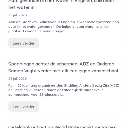
Auto gevonden in het water in Engelen, duikteam
het water in
29 jul. 2026
Aan de Graaf van Solmsweg in Engelen is woensdagochtend een
auto in het water gevonden. De hulpdiensten waren snel ter
plaatse. Er werd niemand aanget...
Lees verder
Spanningen achter de schermen: ABZ en Ouderen
Samen Vught verder met elk een eigen zomerschool
28 jul. 2026
Ruim 15 jaar lang organiseerden Stichting Anders Bezig Zijn (ABZ)
en Stichting Ouderen Samen gezamenlijk de succesvolle
zomerschool voor 55-plussers i...
Lees verder
Oeteldonkse boot op World Pride maakt de tongen