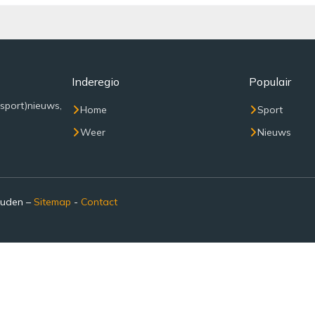
Inderegio
Populair
(sport)nieuws,
Home
Sport
Weer
Nieuws
ouden –
Sitemap
-
Contact