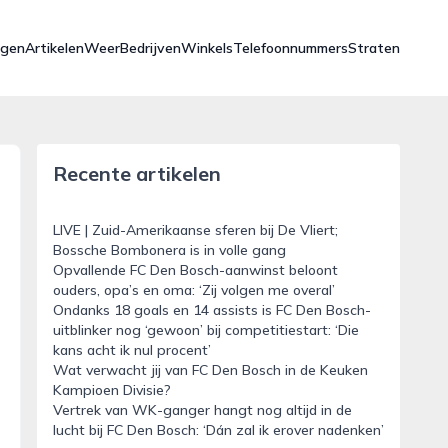
ngen
Artikelen
Weer
Bedrijven
Winkels
Telefoonnummers
Straten
Recente artikelen
LIVE | Zuid-Amerikaanse sferen bij De Vliert;
Bossche Bombonera is in volle gang
Opvallende FC Den Bosch-aanwinst beloont
ouders, opa’s en oma: ‘Zij volgen me overal’
Ondanks 18 goals en 14 assists is FC Den Bosch-
uitblinker nog ‘gewoon’ bij competitiestart: ‘Die
kans acht ik nul procent’
Wat verwacht jij van FC Den Bosch in de Keuken
Kampioen Divisie?
Vertrek van WK-ganger hangt nog altijd in de
lucht bij FC Den Bosch: ‘Dán zal ik erover nadenken’