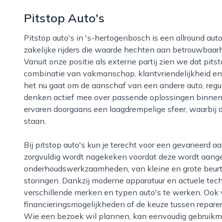
Pitstop Auto's
Pitstop auto's in 's-hertogenbosch is een allround autobedrijf dat zich richt op zowel particuliere als
zakelijke rijders die waarde hechten aan betrouwbaarh
Vanuit onze positie als externe partij zien we dat pits
combinatie van vakmanschap, klantvriendelijkheid en
het nu gaat om de aanschaf van een andere auto, reguli
denken actief mee over passende oplossingen binnen 
ervaren doorgaans een laagdrempelige sfeer, waarbij du
staan.
Bij pitstop auto's kun je terecht voor een gevarieerd aanbod aan occasions, waarbij elke auto
zorgvuldig wordt nagekeken voordat deze wordt aange
onderhoudswerkzaamheden, van kleine en grote beurte
storingen. Dankzij moderne apparatuur en actuele techn
verschillende merken en typen auto's te werken. Ook vo
financieringsmogelijkheden of de keuze tussen repare
Wie een bezoek wil plannen, kan eenvoudig gebruikm