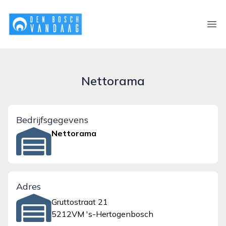
denboschvandaag.nl
Ope
Nettorama
Bedrijfsgegevens
Nettorama
Adres
Gruttostraat 21
5212VM 's-Hertogenbosch