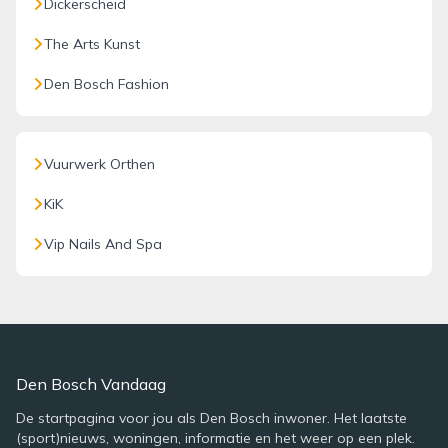
Dickerscheid
The Arts Kunst
Den Bosch Fashion
Vuurwerk Orthen
KiK
Vip Nails And Spa
Den Bosch Vandaag
De startpagina voor jou als Den Bosch inwoner. Het laatste
(sport)nieuws, woningen, informatie en het weer op een plek.