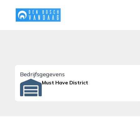
denboschvandaag.nl
Bedrijfsgegevens
Must Have District