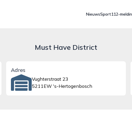
Nieuws
Sport
112-meldi
Must Have District
Adres
Vughterstraat 23
5211EW 's-Hertogenbosch