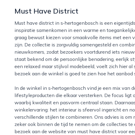
Must Have District
Must have district in s‑hertogenbosch is een eigentijdse conceptstore waar mode, lifestyle en
inspiratie samenkomen in een warme en toegankelijke 
graag bewust kiezen voor smaakvolle items met een ve
zijn. De collectie is zorgvuldig samengesteld en com
nieuwkomers, zodat bezoekers voortdurend iets nieuw
staat bekend om de persoonlijke benadering, eerlijk st
een relaxed maar stijlvol modebeeld, voelt zich hier al
bezoek aan de winkel is goed te zien hoe het aanbod
In de winkel in s‑hertogenbosch vind je een mix van dameskleding, schoenen, accessoires en
lifestyleproducten die elkaar versterken. De focus li
waarbij kwaliteit en pasvorm centraal staan. Daarnaas
winkelervaring: het interieur is sfeervol ingericht en no
verschillende stijlen te combineren. Ons advies is om 
zeker ook binnen de tijd te nemen om de collecties t
bezoek aan de website van must have district voor ee