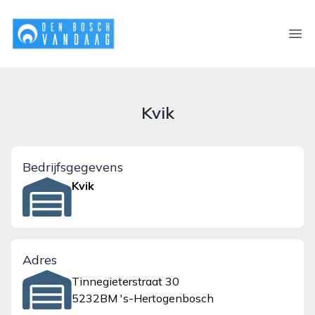
denboschvandaag.nl
Ope
Kvik
Bedrijfsgegevens
Kvik
Adres
Tinnegieterstraat 30
5232BM 's-Hertogenbosch