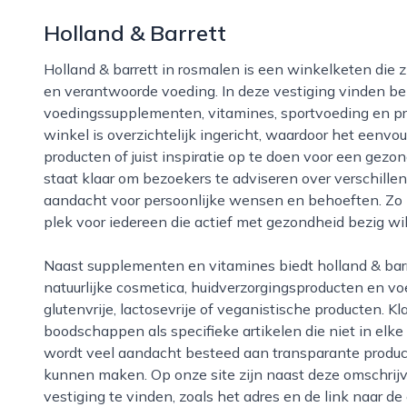
Holland & Barrett
Holland & barrett in rosmalen is een winkelketen die zich richt op gezondheid, natuurlijke verzorging
en verantwoorde voeding. In deze vestiging vinden be
voedingssupplementen, vitamines, sportvoeding en pr
winkel is overzichtelijk ingericht, waardoor het eenvo
producten of juist inspiratie op te doen voor een gezo
staat klaar om bezoekers te adviseren over verschille
aandacht voor persoonlijke wensen en behoeften. Zo b
plek voor iedereen die actief met gezondheid bezig wil 
Naast supplementen en vitamines biedt holland & barrett in rosmalen ook een ruime keuze aan
natuurlijke cosmetica, huidverzorgingsproducten en vo
glutenvrije, lactosevrije of veganistische producten. K
boodschappen als specifieke artikelen die niet in elke 
wordt veel aandacht besteed aan transparante produc
kunnen maken. Op onze site zijn naast deze omschrij
vestiging te vinden, zoals het adres en de link naar de 