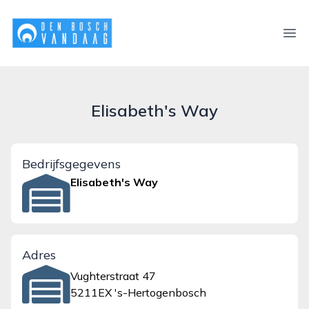
denboschvandaag.nl
Ope
Elisabeth's Way
Bedrijfsgegevens
Elisabeth's Way
Adres
Vughterstraat 47
5211EX 's-Hertogenbosch