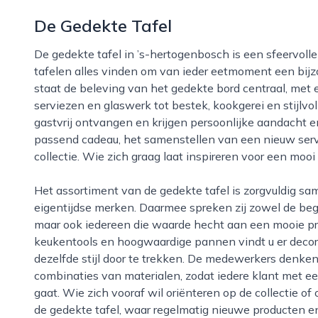
De Gedekte Tafel
De gedekte tafel in ’s-hertogenbosch is een sfeervolle speciaalzaak waar liefhebbers van koken en
tafelen alles vinden om van ieder eetmoment een bijz
staat de beleving van het gedekte bord centraal, met 
serviezen en glaswerk tot bestek, kookgerei en stijlvo
gastvrij ontvangen en krijgen persoonlijke aandacht en
passend cadeau, het samenstellen van een nieuw serv
collectie. Wie zich graag laat inspireren voor een mooi
Het assortiment van de gedekte tafel is zorgvuldig samengesteld en biedt een mix van tijdloze en
eigentijdse merken. Daarmee spreken zij zowel de be
maar ook iedereen die waarde hecht aan een mooie pr
keukentools en hoogwaardige pannen vindt u er decora
dezelfde stijl door te trekken. De medewerkers denken
combinaties van materialen, zodat iedere klant met ee
gaat. Wie zich vooraf wil oriënteren op de collectie o
de gedekte tafel, waar regelmatig nieuwe producten e