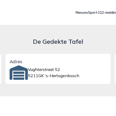
Nieuws
Sport
112-meldi
De Gedekte Tafel
Adres
Vughterstraat 52
5211GK 's-Hertogenbosch