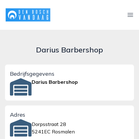
denboschvandaag.nl
Ope
Darius Barbershop
Bedrijfsgegevens
Darius Barbershop
Adres
Dorpsstraat 28
5241EC Rosmalen