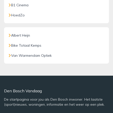
B1 Cinema
HoedZo
Albert Heijn
Bike Totaal Kemps
Van Warmendam Optiek
Den Bosch Vandaag
De startpagina voor jou als Den Bosch inwoner. Het laatste
(sport)nieuws, woningen, informatie en het weer op een plek.