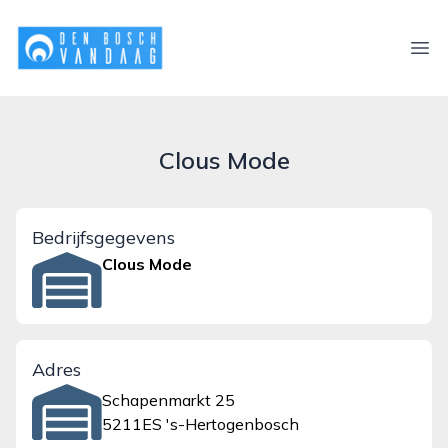
denboschvandaag.nl
Ope
Clous Mode
Bedrijfsgegevens
Clous Mode
Adres
Schapenmarkt 25
5211ES 's-Hertogenbosch