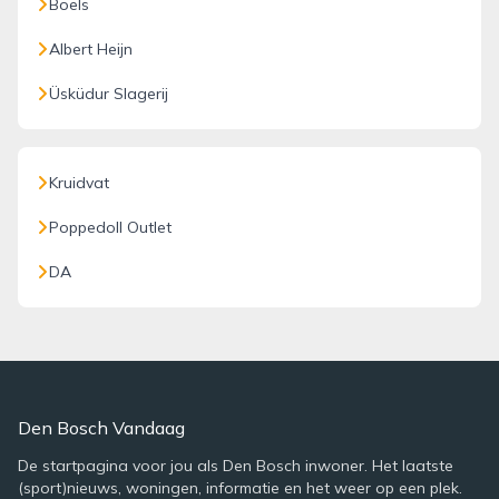
Boels
Albert Heijn
Üsküdur Slagerij
Kruidvat
Poppedoll Outlet
DA
Den Bosch Vandaag
De startpagina voor jou als Den Bosch inwoner. Het laatste
(sport)nieuws, woningen, informatie en het weer op een plek.