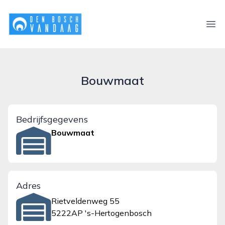
denboschvandaag.nl
Ope
Bouwmaat
Bedrijfsgegevens
Bouwmaat
Adres
Rietveldenweg 55
5222AP 's-Hertogenbosch