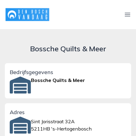
denboschvandaag.nl
Ope
Bossche Quilts & Meer
Bedrijfsgegevens
Bossche Quilts & Meer
Adres
Sint Jorisstraat 32A
5211HB 's-Hertogenbosch