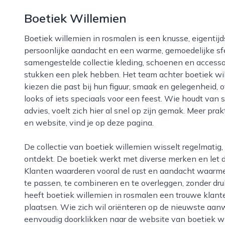
Boetiek Willemien
Boetiek willemien in rosmalen is een knusse, eigentijdse damesmodezaak die bekendstaat om
persoonlijke aandacht en een warme, gemoedelijke sfee
samengestelde collectie kleding, schoenen en accessoi
stukken een plek hebben. Het team achter boetiek wil
kiezen die past bij hun figuur, smaak en gelegenheid, o
looks of iets speciaals voor een feest. Wie houdt van s
advies, voelt zich hier al snel op zijn gemak. Meer pra
en website, vind je op deze pagina.
De collectie van boetiek willemien wisselt regelmatig, waardoor je bij ieder bezoek nieuwe items
ontdekt. De boetiek werkt met diverse merken en let d
Klanten waarderen vooral de rust en aandacht waarmee
te passen, te combineren en te overleggen, zonder dru
heeft boetiek willemien in rosmalen een trouwe klan
plaatsen. Wie zich wil oriënteren op de nieuwste aanw
eenvoudig doorklikken naar de website van boetiek will