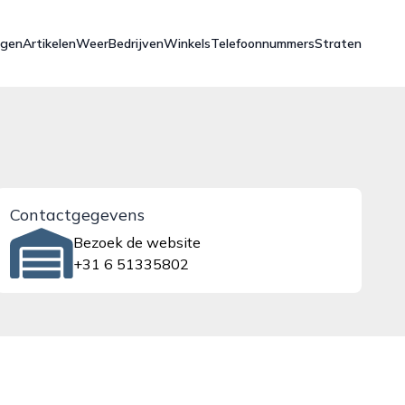
ngen
Artikelen
Weer
Bedrijven
Winkels
Telefoonnummers
Straten
Contactgegevens
Bezoek de website
+31 6 51335802