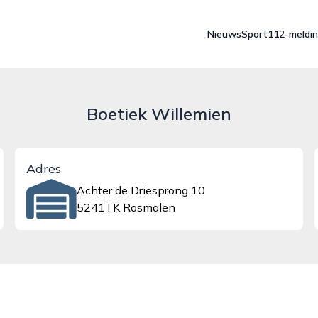
Nieuws
Sport
112-meldi
Boetiek Willemien
Adres
Achter de Driesprong 10
5241TK Rosmalen