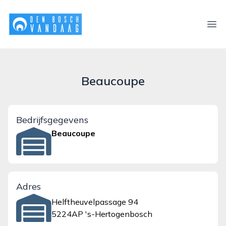
denboschvandaag.nl
Ope
Beaucoupe
Bedrijfsgegevens
Beaucoupe
Adres
Helftheuvelpassage 94
5224AP 's-Hertogenbosch