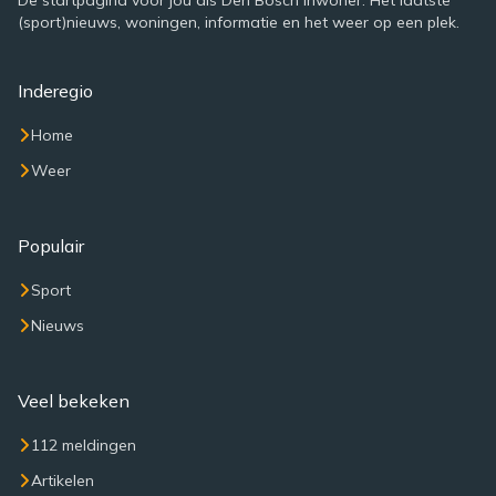
De startpagina voor jou als Den Bosch inwoner. Het laatste
(sport)nieuws, woningen, informatie en het weer op een plek.
Inderegio
Home
Weer
Populair
Sport
Nieuws
Veel bekeken
112 meldingen
Artikelen