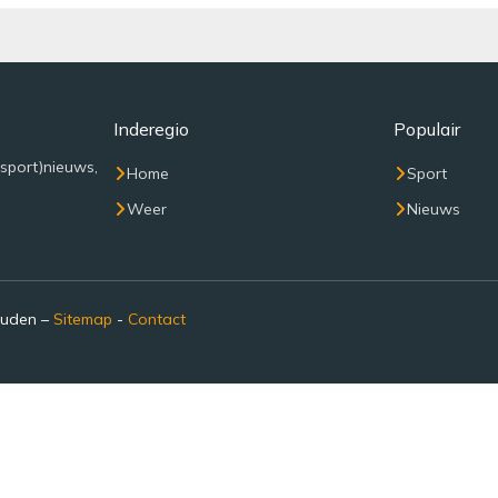
Inderegio
Populair
(sport)nieuws,
Home
Sport
Weer
Nieuws
ouden –
Sitemap
-
Contact