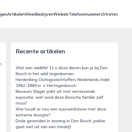
ngen
Artikelen
Weer
Bedrijven
Winkels
Telefoonnummers
Straten
Recente artikelen
n
Wat een wildlife! 11 x deze dieren kun je bij Den
Bosch in het wild tegenkomen
Herdenking Oorlogsslachtoffers Nederlands-Indië
1942–1949 in ’s-Hertogenbosch
Museum Slager pakt uit met verrassende
expositie; wat vond deze Bossche familie zelf
mooi?
Wie houdt er nou een vuurwerkshow met deze
extreme droogte?
Dode gevonden in woning in Den Bosch, politie
gaat niet uit van een misdrijf