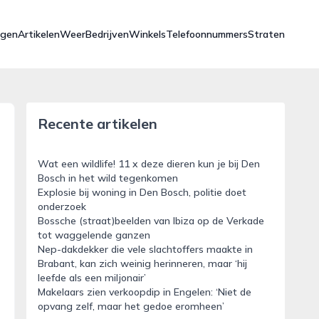
ngen
Artikelen
Weer
Bedrijven
Winkels
Telefoonnummers
Straten
Recente artikelen
Wat een wildlife! 11 x deze dieren kun je bij Den
Bosch in het wild tegenkomen
Explosie bij woning in Den Bosch, politie doet
onderzoek
Bossche (straat)beelden van Ibiza op de Verkade
tot waggelende ganzen
Nep-dakdekker die vele slachtoffers maakte in
Brabant, kan zich weinig herinneren, maar ‘hij
leefde als een miljonair’
Makelaars zien verkoopdip in Engelen: ‘Niet de
opvang zelf, maar het gedoe eromheen’