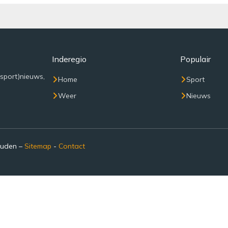
Inderegio
Populair
(sport)nieuws,
Home
Sport
Weer
Nieuws
ouden –
Sitemap
-
Contact